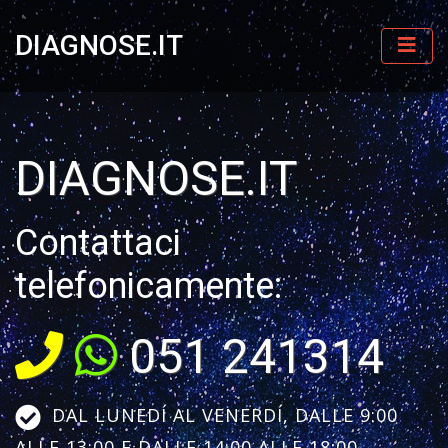
DIAGNOSE.IT
DIAGNOSE.IT
Contattaci
telefonicamente:
051 241314
DAL LUNEDÍ AL VENERDÍ, DALLE 9:00
ALLE 13:00 E DALLE 14:00 ALLE 18:00